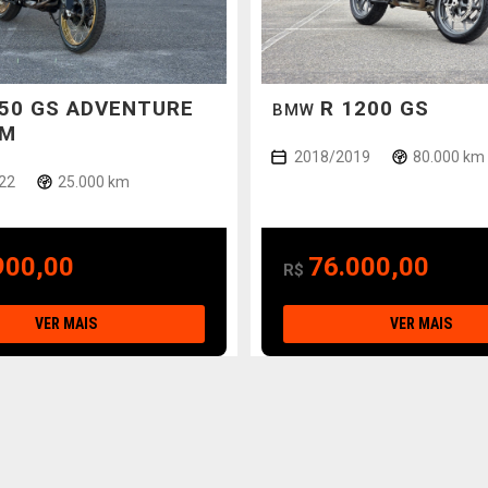
850 GS ADVENTURE
R 1200 GS
BMW
UM
2018/2019
80.000 km
22
25.000 km
900,00
76.000,00
R$
VER MAIS
VER MAIS